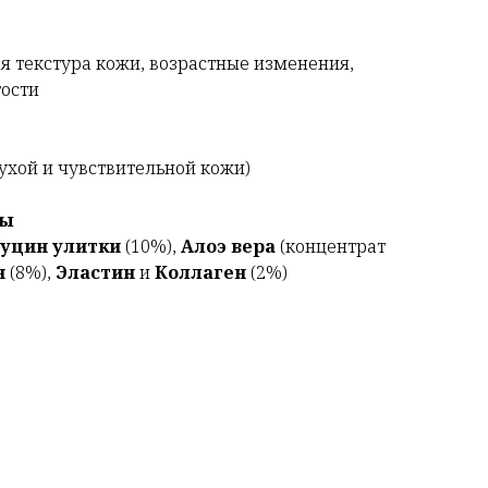
я текстура кожи, возрастные изменения,
гости
сухой и чувствительной кожи)
ты
уцин улитки
(10%),
Алоэ вера
(концентрат
н
(8%),
Эластин
и
Коллаген
(2%)