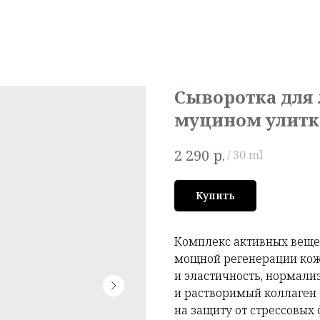
Сыворотка для
муцином улит
р.
2 290
/
30 ml
Купить
Комплекс активных веще
мощной регенерации кожи
и эластичность, нормали
и растворимый коллаген
на защиту от стрессовых 