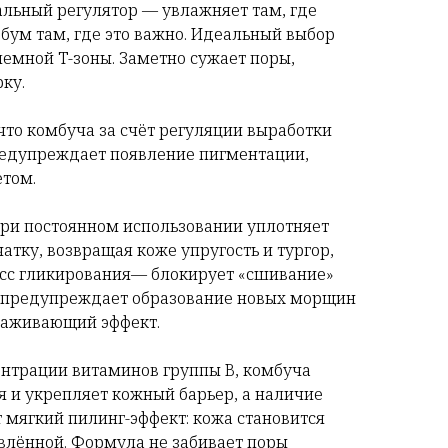
альный регулятор — увлажняет там, где
ебум там, где это важно. Идеальный выбор
емной Т-зоны. Заметно сужает поры,
ку.
что комбуча за счёт регуляции выработки
едупреждает появление пигментации,
том.
при постоянном использовании уплотняет
тку, возвращая коже упругость и тургор,
есс гликирования— блокирует «сшивание»
то предупреждает образование новых морщин
лаживающий эффект.
ентрации витаминов группы B, комбуча
 и укрепляет кожный барьер, а наличие
 мягкий пилинг-эффект: кожа становится
влённой. Формула не забивает поры