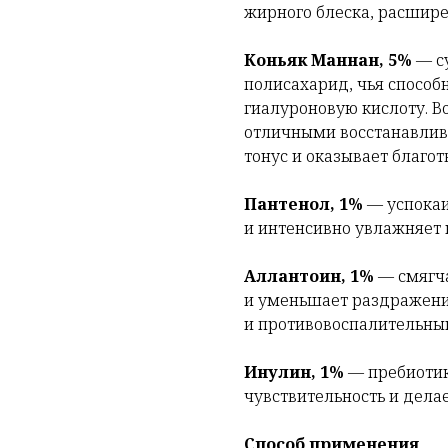
жирного блеска, расшире
Коньяк Маннан, 5%
—
с
полисахарид, чья способн
гиалуроновую кислоту. В
отличными восстанавлив
тонус и оказывает благо
Пантенол, 1%
—
успока
и интенсивно увлажняет 
Аллантоин, 1%
—
смягч
и уменьшает раздражен
и противовоспалительны
Инулин, 1%
—
пребиоти
чувствительность и дела
Способ применения