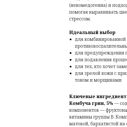
(некомедогенна) и подхо
помогая выравнивать цве
стрессом.
Идеальный выбор
для комбинированной 
противовоспалительн
для предупреждения 
для подавления проце
для тех, кто хочет за
для зрелой кожи с пр
тоном и морщинами
Ключевые ингредиен
Комбуча грин, 5%
—
со
компонентов — фруктовы
витамины группы В. Ком
матовой, бархатистой на