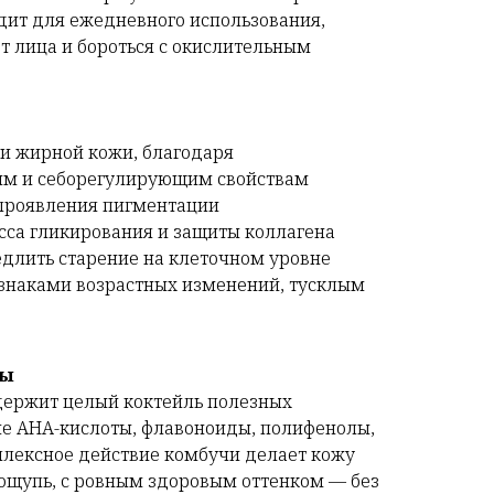
дит для ежедневного использования,
т лица и бороться с окислительным
и жирной кожи, благодаря
ым и себорегулирующим свойствам
проявления пигментации
сса гликирования и защиты коллагена
медлить старение на клеточном уровне
изнаками возрастных изменений, тусклым
ты
держит целый коктейль полезных
е АНА-кислоты, флавоноиды, полифенолы,
плексное действие комбучи делает кожу
 ощупь, с ровным здоровым оттенком — без