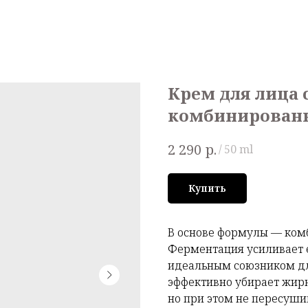
Крем для лица 
комбинирован
р.
2 290
/
50 ml
Купить
В основе формулы — ком
Ферментация усиливает е
идеальным союзником дл
эффективно убирает жирн
но при этом не пересуши