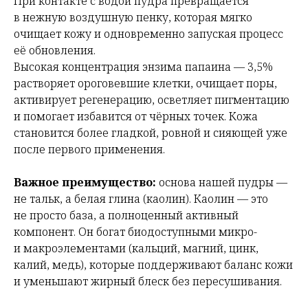
При контакте с водой пудра превращается
в нежную воздушную пенку, которая мягко
очищает кожу и одновременно запуская процесс
её обновления.
Высокая концентрация энзима папаина — 3,5%
растворяет ороговевшие клетки, очищает поры,
активирует регенерацию, осветляет пигментацию
и помогает избавится от чёрных точек. Кожа
становится более гладкой, ровной и сияющей уже
после первого применения.
Важное преимущество:
основа нашей пудры —
не тальк, а белая глина (каолин). Каолин — это
не просто база, а полноценный активный
компонент. Он богат биодоступными микро-
и макроэлементами (кальций, магний, цинк,
калий, медь), которые поддерживают баланс кожи
и уменьшают жирный блеск без пересушивания.