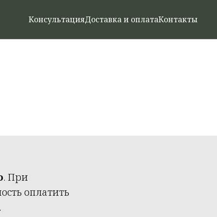
Консультация
Доставка и оплата
Контакты
о
. При
ность оплатить
.