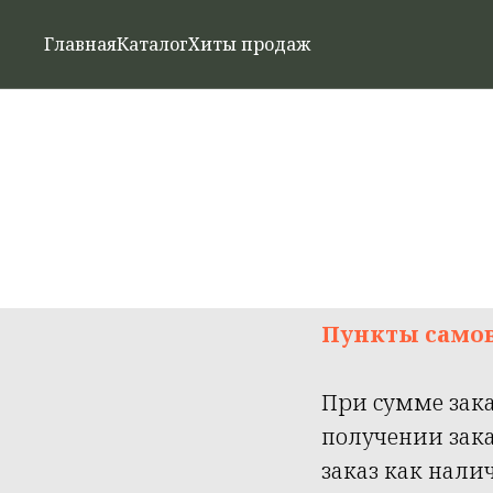
Главная
Каталог
Хиты продаж
Пункты самов
При сумме зак
получении зака
заказ как нал