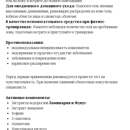
гель на кожу и вотрите до полного впитывания.
Для ежедневного домашнего ухода:
Наносите гель легкими
массажными движениями, равномерно распределяя по коже тела,
избегая области лица и слизистых оболочек.
В качестве вспомогательного средства при фитнес-
тренировках:
Нанесите небольшое количество геля на проблемные
зоны, тщательно вотрите и приступайте к тренировке.
Противопоказания:
индивидуальная непереносимость компонентов
эндокринные и сердечно-сосудистые заболевания
заболевания и повреждения кожи
варикозное расширение вен
Перед первым применением рекомендуется провести тест на
чувствительность. При наличии сомнений обязательна консультация
специалиста.
Активные компоненты:
Экстракты водорослей
Ламинария и Фукус
Экстракт женьшеня
Кофеин
D-пантенол
Аллантоин
Никотиновая кислота