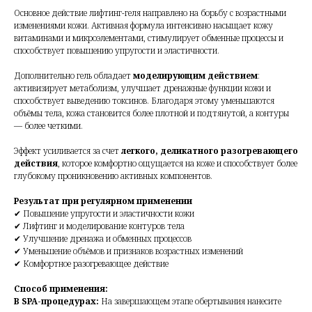
Основное действие лифтинг-геля направлено на борьбу с возрастными
изменениями кожи. Активная формула интенсивно насыщает кожу
витаминами и микроэлементами, стимулирует обменные процессы и
способствует повышению упругости и эластичности.
Дополнительно гель обладает
моделирующим действием
:
активизирует метаболизм, улучшает дренажные функции кожи и
способствует выведению токсинов. Благодаря этому уменьшаются
объёмы тела, кожа становится более плотной и подтянутой, а контуры
— более четкими.
Эффект усиливается за счет
легкого, деликатного разогревающего
действия
, которое комфортно ощущается на коже и способствует более
глубокому проникновению активных компонентов.
Результат при регулярном применении
✔ Повышение упругости и эластичности кожи
✔ Лифтинг и моделирование контуров тела
✔ Улучшение дренажа и обменных процессов
✔ Уменьшение объёмов и признаков возрастных изменений
✔ Комфортное разогревающее действие
Способ применения:
В SPA-процедурах:
На завершающем этапе обертывания нанесите