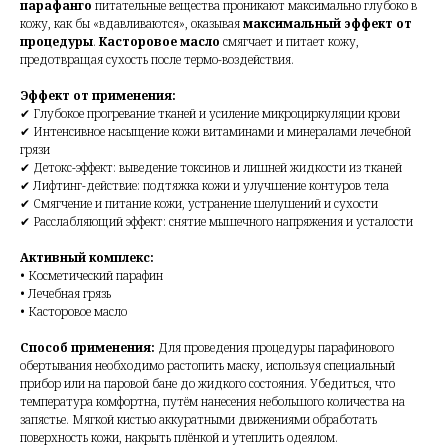
парафанго
питательные вещества проникают максимально глубоко в
кожу, как бы «вдавливаются», оказывая
максимальный эффект от
процедуры
.
Касторовое масло
смягчает и питает кожу,
предотвращая сухость после термо-воздействия.
Эффект от применения:
✔ Глубокое прогревание тканей и усиление микроциркуляции крови
✔ Интенсивное насыщение кожи витаминами и минералами лечебной
грязи
✔ Детокс-эффект: выведение токсинов и лишней жидкости из тканей
✔ Лифтинг-действие: подтяжка кожи и улучшение контуров тела
✔ Смягчение и питание кожи, устранение шелушений и сухости
✔ Расслабляющий эффект: снятие мышечного напряжения и усталости
Активный комплекс:
• Косметический парафин
• Лечебная грязь
• Касторовое масло
Способ применения:
Для проведения процедуры парафинового
обертывания необходимо растопить маску, используя специальный
прибор или на паровой бане до жидкого состояния. Убедиться, что
температура комфортна, путём нанесения небольшого количества на
запястье. Мягкой кистью аккуратными движениями обработать
поверхность кожи, накрыть плёнкой и утеплить одеялом.