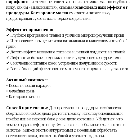
парафанго
питательные вещества проникают максимально глубоко в
кожу, как бы «вдавливаются», оказывая
максимальный эффект от
процедуры
.
Касторовое масло
смягчает и питает кожу,
предотвращая сухость после термо-воздействия.
Эффект от применения:
✔ Глубокое прогревание тканей и усиление микроциркуляции крови
✔ Интенсивное насыщение кожи витаминами и минералами лечебной
грязи
✔ Детокс-эффект: выведение токсинов и лишней жидкости из тканей
✔ Лифтинг-действие: подтяжка кожи и улучшение контуров тела
✔ Смягчение и питание кожи, устранение шелушений и сухости
✔ Расслабляющий эффект: снятие мышечного напряжения и усталости
Активный комплекс:
• Косметический парафин
• Лечебная грязь
• Касторовое масло
Способ применения:
Для проведения процедуры парафинового
обертывания необходимо растопить маску, используя специальный
прибор или на паровой бане до жидкого состояния. Убедиться, что
температура комфортна, путём нанесения небольшого количества на
запястье. Мягкой кистью аккуратными движениями обработать
поверхность кожи, накрыть плёнкой и утеплить одеялом.