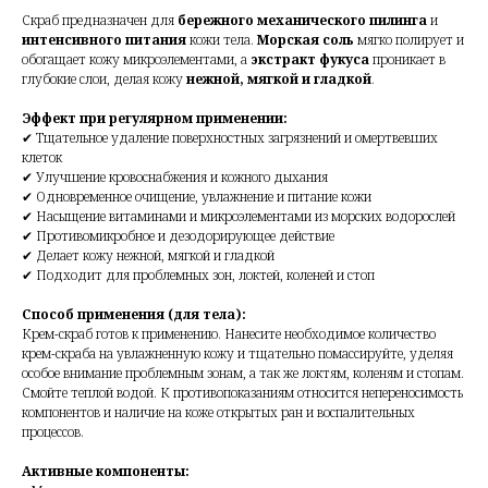
Скраб предназначен для
бережного механического пилинга
и
интенсивного питания
кожи тела.
Морская соль
мягко полирует и
обогащает кожу микроэлементами, а
экстракт фукуса
проникает в
глубокие слои, делая кожу
нежной, мягкой и гладкой
.
Эффект при регулярном применении:
✔ Тщательное удаление поверхностных загрязнений и омертвевших
клеток
✔ Улучшение кровоснабжения и кожного дыхания
✔ Одновременное очищение, увлажнение и питание кожи
✔ Насыщение витаминами и микроэлементами из морских водорослей
✔ Противомикробное и дезодорирующее действие
✔ Делает кожу нежной, мягкой и гладкой
✔ Подходит для проблемных зон, локтей, коленей и стоп
Способ применения (для тела):
Крем-скраб готов к применению. Нанесите необходимое количество
крем-скраба на увлажненную кожу и тщательно помассируйте, уделяя
особое внимание проблемным зонам, а так же локтям, коленям и стопам.
Смойте теплой водой. К противопоказаниям относится непереносимость
компонентов и наличие на коже открытых ран и воспалительных
процессов.
Активные компоненты: