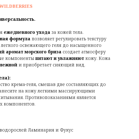
WILDBERRIES
иверсальность.
ля
ежедневного ухода
за кожей тела.
нная формула
позволяет регулировать текстуру
т легкого освежающего геля до насыщенного
й аромат морского бриза
создает атмосферу
ные компоненты
питают и увлажняют
кожу. Кожа
 нежной
и приобретает сияющий вид.
ела):
ство крема-геля, смешав две составляющих до
анесите на кожу легкими массирующими
итывания. Противопоказаниями является
х компонентов.
 водорослей Ламинария и Фукус