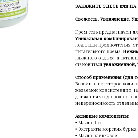
ЗАКАЖИТЕ ЗДЕСЬ или НА
Свежесть. Увлажнение. Ун
Крем-гель предназначен д
Уникальная комбинирова
под ваши предпочтения: о
питательного крема.
Нежны
пляжного отдыха, а актив
становиться
увлажненной,
Способ применения (для т
Возьмите некоторое количе
желаемой консистенции. Н
движениями до полного вп
непереносимость отдельны
Активные компоненты:
• Масло Ши
• Экстракты морских бурых
• Масло оливковое