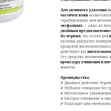
Для активного удаления 
частичек кожи
косметолог
скрабирование или механи
эксфолиант
— одно из лучш
двойным предназначение
Во-первых
, это состав для
частицы аккуратно полирую
продукты жизнедеятельнос
действуют как
питательная
Это средство незаменимо,
процедуру очищения и пи
минуты.
Преимущества:
✔ Двойное действие: береж
✔ Глубокое очищение без 
✔ Интенсивное увлажнени
✔ Быстрое освежение и ом
✔ Подходит для еженедель