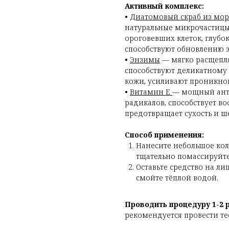
Активный комплекс:
•
Диатомовый скраб из мор
натуральные микрочастиц
ороговевших клеток, глубо
способствуют обновлению 
•
Энзимы
— мягко расщепля
способствуют деликатному
кожи, усиливают проникно
•
Витамин Е
— мощный анти
радикалов, способствует в
предотвращает сухость и ш
Способ применения:
Нанесите небольшое кол
тщательно помассируйте
Оставьте средство на лиц
смойте тёплой водой.
Проводить процедуру 1-2 
рекомендуется провести тес