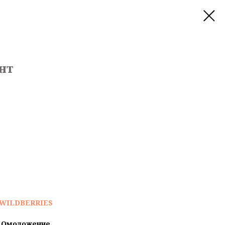
нт
WILDBERRIES
 Омоложение.