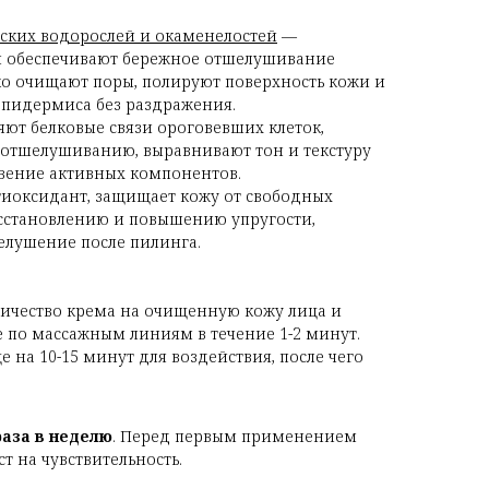
ских водорослей и окаменелостей
—
ы обеспечивают бережное отшелушивание
ко очищают поры, полируют поверхность кожи и
эпидермиса без раздражения.
ют белковые связи ороговевших клеток,
 отшелушиванию, выравнивают тон и текстуру
вение активных компонентов.
оксидант, защищает кожу от свободных
осстановлению и повышению упругости,
елушение после пилинга.
ичество крема на очищенную кожу лица и
 по массажным линиям в течение 1-2 минут.
е на 10-15 минут для воздействия, после чего
раза в неделю
. Перед первым применением
т на чувствительность.