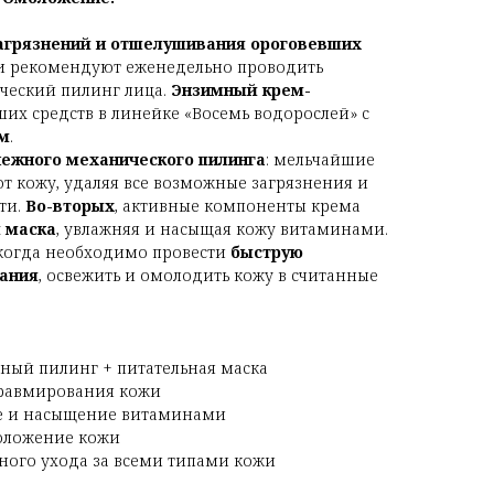
загрязнений и отшелушивания ороговевших
и рекомендуют еженедельно проводить
ческий пилинг лица.
Энзимный крем-
их средств в линейке «Восемь водорослей» с
м
.
нежного механического пилинга
: мельчайшие
т кожу, удаляя все возможные загрязнения и
ти.
Во-вторых
, активные компоненты крема
 маска
, увлажняя и насыщая кожу витаминами.
 когда необходимо провести
быструю
тания
, освежить и омолодить кожу в считанные
ный пилинг + питательная маска
травмирования кожи
е и насыщение витаминами
оложение кожи
ного ухода за всеми типами кожи