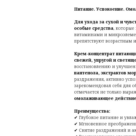
Питание. Успокоение. Омо
Для ухода за сухой и чув
особые средства
, которые
витаминами и микроэлеме
препятствуют возрастным 
Крем-концентрат питающ
свежей, упругой и светящ
восстановлению и улучшен
пантенола, экстрактов мо
раздражения, активно успо
зарекомендовал себя для 
отмечается не только выр
омолаживающее действи
Преимущества:
✔ Глубокое питание и увла
✔ Мгновенное преображение
✔ Снятие раздражений и а