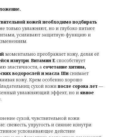
ложение.
ствительной кожей необходимо подбирать
 не только увлажняют, но и глубоко питают
нтами, усиливают защитную функцию и
изменениям.
ий
моментально преображает кожу, делая её
ейся изнутри
.
Витамин Е
способствует
ию эластичности, а
сочетание хитина,
рских водорослей и масла Ши
снимает
каивая кожу. Крем особенно хорошо
обладательниц сухой кожи
после сорока лет
—
аженный увлажняющий эффект, но и
явное
е
.
жнение сухой, чувствительной кожи
: свежесть, упругость и сияние изнутри
ктивное успокаивающее действие