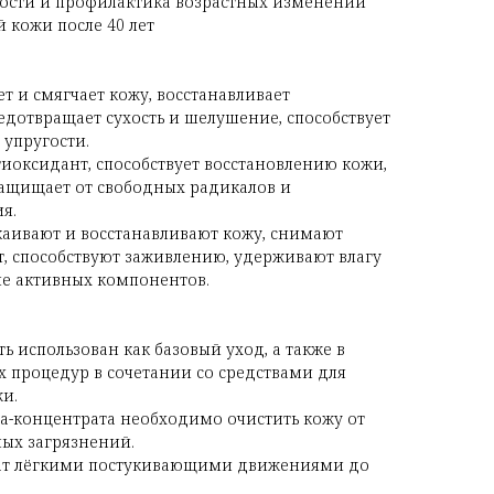
ности и профилактика возрастных изменений
 кожи после 40 лет
ет и смягчает кожу, восстанавливает
дотвращает сухость и шелушение, способствует
упругости.
оксидант, способствует восстановлению кожи,
 защищает от свободных радикалов и
я.
каивают и восстанавливают кожу, снимают
, способствуют заживлению, удерживают влагу
е активных компонентов.
 использован как базовый уход, а также в
х процедур в сочетании со средствами для
жи.
а-концентрата необходимо очистить кожу от
ных загрязнений.
ат лёгкими постукивающими движениями до