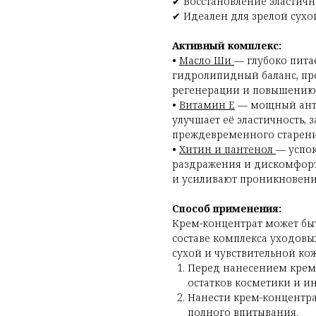
✔ Восстановление эластич
✔ Идеален для зрелой сухой
Активный комплекс:
•
Масло Ши
— глубоко пита
гидролипидный баланс, пре
регенерации и повышению 
•
Витамин Е
— мощный анти
улучшает её эластичность,
преждевременного старени
•
Хитин и пантенол
— успо
раздражения и дискомфорт
и усиливают проникновени
Способ применения:
Крем-концентрат может быть
составе комплекса уходовы
сухой и чувствительной ко
Перед нанесением крем
остатков косметики и и
Нанести крем-концентр
полного впитывания.