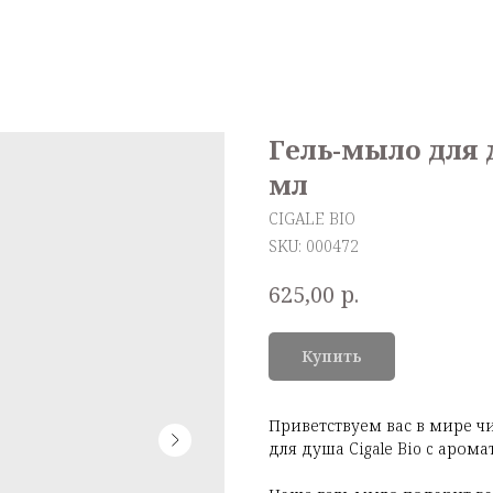
Гель-мыло для 
мл
CIGALE BIO
SKU:
000472
р.
625,00
Купить
Приветствуем вас в мире ч
для душа Cigale Bio c арома