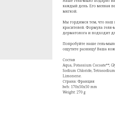
Наше гель-мыло подарит ва
каждый день. Его мелкая пе
мягкой.
Мы гордимся тем, что наш 
красителей. Формула геля
дерматолога и подходит дл
Попробуйте наше гель-мыло 
ощутите разницу! Ваша кож
Состав
Aqua, Potassium Cocoate**, Gl
Sodium Chloride, Tetrasodium G
Limonene.
Страна: Франция
lwh: 170x50x50 mm
Weight: 270 g